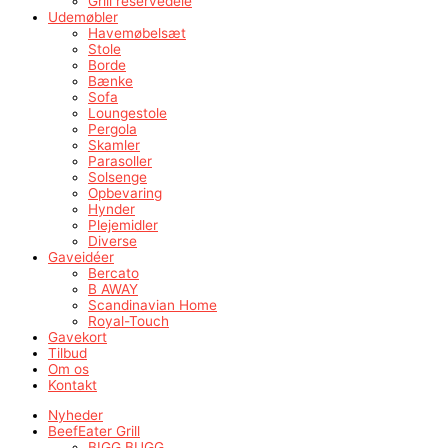
Grill reservedele
Udemøbler
Havemøbelsæt
Stole
Borde
Bænke
Sofa
Loungestole
Pergola
Skamler
Parasoller
Solsenge
Opbevaring
Hynder
Plejemidler
Diverse
Gaveidéer
Bercato
B AWAY
Scandinavian Home
Royal-Touch
Gavekort
Tilbud
Om os
Kontakt
Nyheder
BeefEater Grill
BIGG BUGG