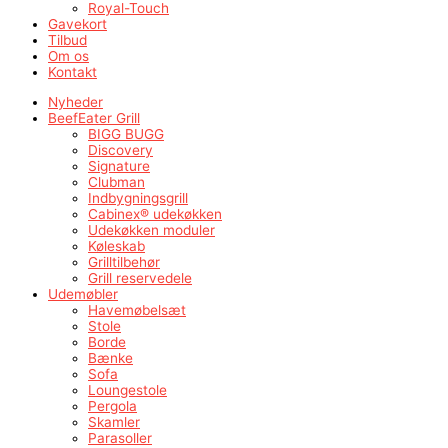
Royal-Touch
Gavekort
Tilbud
Om os
Kontakt
Nyheder
BeefEater Grill
BIGG BUGG
Discovery
Signature
Clubman
Indbygningsgrill
Cabinex® udekøkken
Udekøkken moduler
Køleskab
Grilltilbehør
Grill reservedele
Udemøbler
Havemøbelsæt
Stole
Borde
Bænke
Sofa
Loungestole
Pergola
Skamler
Parasoller