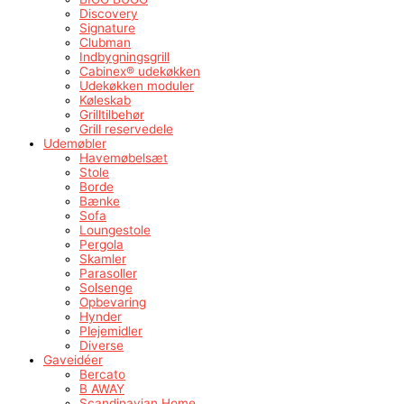
Discovery
Signature
Clubman
Indbygningsgrill
Cabinex® udekøkken
Udekøkken moduler
Køleskab
Grilltilbehør
Grill reservedele
Udemøbler
Havemøbelsæt
Stole
Borde
Bænke
Sofa
Loungestole
Pergola
Skamler
Parasoller
Solsenge
Opbevaring
Hynder
Plejemidler
Diverse
Gaveidéer
Bercato
B AWAY
Scandinavian Home