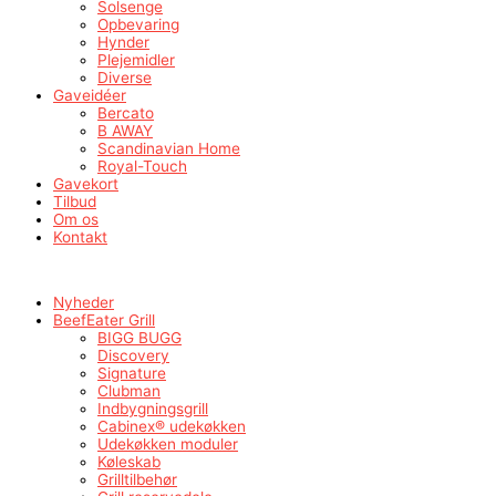
Solsenge
Opbevaring
Hynder
Plejemidler
Diverse
Gaveidéer
Bercato
B AWAY
Scandinavian Home
Royal-Touch
Gavekort
Tilbud
Om os
Kontakt
Nyheder
BeefEater Grill
BIGG BUGG
Discovery
Signature
Clubman
Indbygningsgrill
Cabinex® udekøkken
Udekøkken moduler
Køleskab
Grilltilbehør