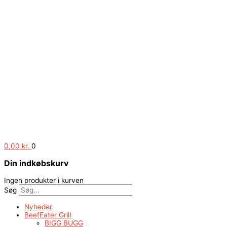
0,00
kr.
0
Din indkøbskurv
Ingen produkter i kurven
Søg
Nyheder
BeefEater Grill
BIGG BUGG