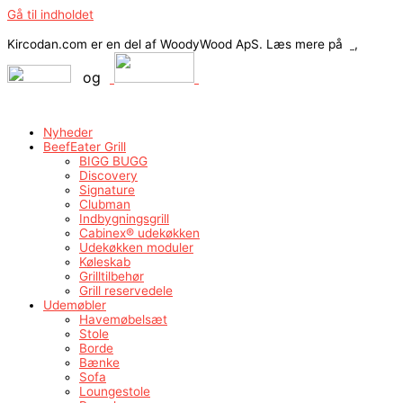
Gå til indholdet
Kircodan.com er en del af WoodyWood ApS. Læs mere på
,
og
Nyheder
BeefEater Grill
BIGG BUGG
Discovery
Signature
Clubman
Indbygningsgrill
Cabinex® udekøkken
Udekøkken moduler
Køleskab
Grilltilbehør
Grill reservedele
Udemøbler
Havemøbelsæt
Stole
Borde
Bænke
Sofa
Loungestole