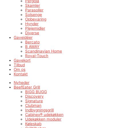
Pergola
Skamler
Parasoller
Solsenge
Opbevaring
Hynder
Plejemidler
Diverse
Gaveidéer
Bercato
B AWAY
Scandinavian Home
Royal-Touch
Gavekort
Tilbud
Om os
Kontakt
Nyheder
BeefEater Grill
BIGG BUGG
Discovery
Signature
Clubman
Indbygningsgrill
Cabinex® udekøkken
Udekøkken moduler
Køleskab