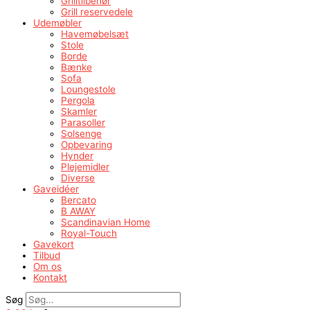
Grilltilbehør
Grill reservedele
Udemøbler
Havemøbelsæt
Stole
Borde
Bænke
Sofa
Loungestole
Pergola
Skamler
Parasoller
Solsenge
Opbevaring
Hynder
Plejemidler
Diverse
Gaveidéer
Bercato
B AWAY
Scandinavian Home
Royal-Touch
Gavekort
Tilbud
Om os
Kontakt
Søg