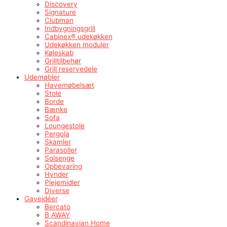
Discovery
Signature
Clubman
Indbygningsgrill
Cabinex® udekøkken
Udekøkken moduler
Køleskab
Grilltilbehør
Grill reservedele
Udemøbler
Havemøbelsæt
Stole
Borde
Bænke
Sofa
Loungestole
Pergola
Skamler
Parasoller
Solsenge
Opbevaring
Hynder
Plejemidler
Diverse
Gaveidéer
Bercato
B AWAY
Scandinavian Home