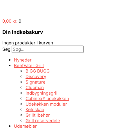
0,00
kr.
0
Din indkøbskurv
Ingen produkter i kurven
Søg
Nyheder
BeefEater Grill
BIGG BUGG
Discovery
Signature
Clubman
Indbygningsgrill
Cabinex® udekøkken
Udekøkken moduler
Køleskab
Grilltilbehør
Grill reservedele
Udemøbler