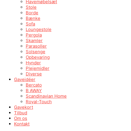
Havemøbelsæt
Stole
Borde
Bænke
Sofa
Loungestole
Pergola
Skamler
Parasoller
Solsenge
Opbevaring
Hynder
Plejemidler
Diverse
Gaveidéer
Bercato
B AWAY
Scandinavian Home
Royal-Touch
Gavekort
Tilbud
Om os
Kontakt