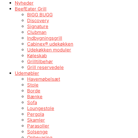
Nyheder
BeefEater Grill
BIGG BUGG
Discovery
Signature
Clubman
Indbygningsgrill
Cabinex® udekøkken
Udekøkken moduler
Køleskab
Grilltilbehør
Grill reservedele
Udemøbler
Havemøbelsæt
Stole
Borde
Bænke
Sofa
Loungestole
Pergola
Skamler
Parasoller
Solsenge
Opbevaring