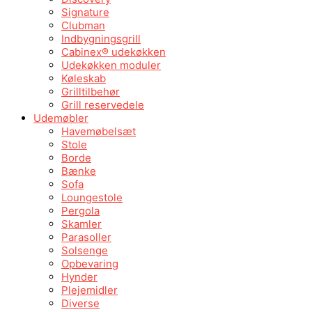
Signature
Clubman
Indbygningsgrill
Cabinex® udekøkken
Udekøkken moduler
Køleskab
Grilltilbehør
Grill reservedele
Udemøbler
Havemøbelsæt
Stole
Borde
Bænke
Sofa
Loungestole
Pergola
Skamler
Parasoller
Solsenge
Opbevaring
Hynder
Plejemidler
Diverse