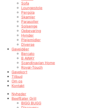
Sofa
Loungestole
Pergola
Skamler
Parasoller
Solsenge
Opbevaring
Hynder
Plejemidler
Diverse
Gaveidéer
Bercato
B AWAY
Scandinavian Home
Royal-Touch
Gavekort
Tilbud
Om os
Kontakt
Nyheder
BeefEater Grill
BIGG BUGG
Discovery