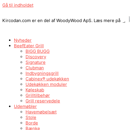
Gå til indholdet
Kircodan.com er en del af WoodyWood ApS. Læs mere på
,
Nyheder
BeefEater Grill
BIGG BUGG
Discovery
Signature
Clubman
Indbygningsgrill
Cabinex® udekøkken
Udekøkken moduler
Køleskab
Grilltilbehør
Grill reservedele
Udemøbler
Havemøbelsæt
Stole
Borde
Bænke