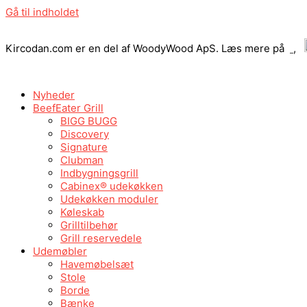
Gå til indholdet
Kircodan.com er en del af WoodyWood ApS. Læs mere på
,
Nyheder
BeefEater Grill
BIGG BUGG
Discovery
Signature
Clubman
Indbygningsgrill
Cabinex® udekøkken
Udekøkken moduler
Køleskab
Grilltilbehør
Grill reservedele
Udemøbler
Havemøbelsæt
Stole
Borde
Bænke