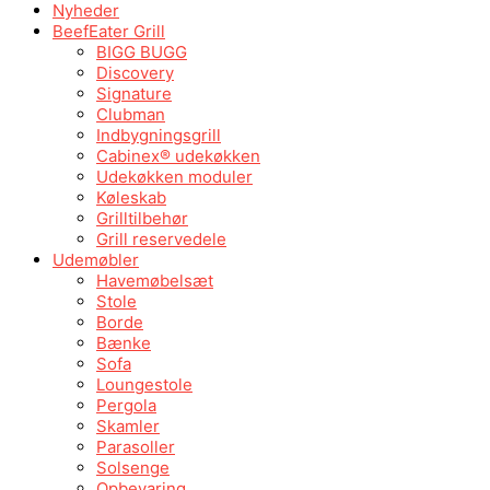
Nyheder
BeefEater Grill
BIGG BUGG
Discovery
Signature
Clubman
Indbygningsgrill
Cabinex® udekøkken
Udekøkken moduler
Køleskab
Grilltilbehør
Grill reservedele
Udemøbler
Havemøbelsæt
Stole
Borde
Bænke
Sofa
Loungestole
Pergola
Skamler
Parasoller
Solsenge
Opbevaring