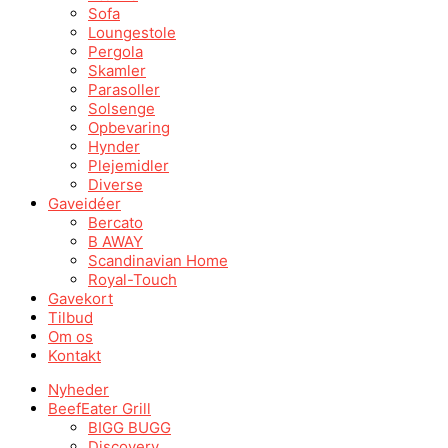
Sofa
Loungestole
Pergola
Skamler
Parasoller
Solsenge
Opbevaring
Hynder
Plejemidler
Diverse
Gaveidéer
Bercato
B AWAY
Scandinavian Home
Royal-Touch
Gavekort
Tilbud
Om os
Kontakt
Nyheder
BeefEater Grill
BIGG BUGG
Discovery