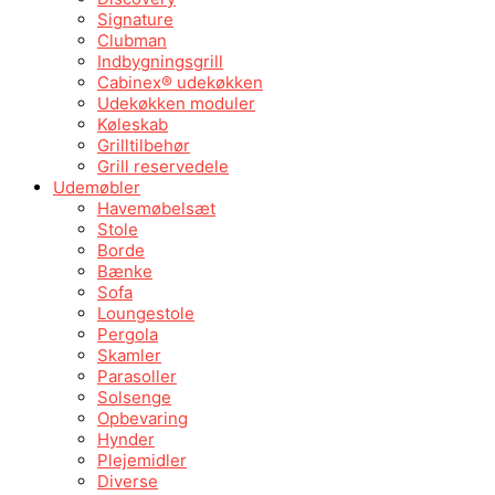
Signature
Clubman
Indbygningsgrill
Cabinex® udekøkken
Udekøkken moduler
Køleskab
Grilltilbehør
Grill reservedele
Udemøbler
Havemøbelsæt
Stole
Borde
Bænke
Sofa
Loungestole
Pergola
Skamler
Parasoller
Solsenge
Opbevaring
Hynder
Plejemidler
Diverse