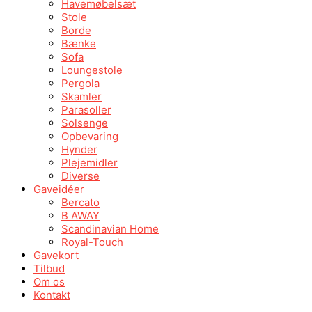
Havemøbelsæt
Stole
Borde
Bænke
Sofa
Loungestole
Pergola
Skamler
Parasoller
Solsenge
Opbevaring
Hynder
Plejemidler
Diverse
Gaveidéer
Bercato
B AWAY
Scandinavian Home
Royal-Touch
Gavekort
Tilbud
Om os
Kontakt