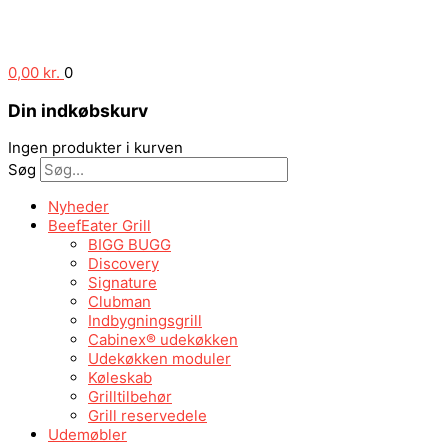
0,00
kr.
0
Din indkøbskurv
Ingen produkter i kurven
Søg
Nyheder
BeefEater Grill
BIGG BUGG
Discovery
Signature
Clubman
Indbygningsgrill
Cabinex® udekøkken
Udekøkken moduler
Køleskab
Grilltilbehør
Grill reservedele
Udemøbler