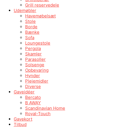
Grill reservedele
Udemøbler
Havemøbelsæt
Stole
Borde
Bænke
Sofa
Loungestole
Pergola
Skamler
Parasoller
Solsenge
Opbevaring
Hynder
Plejemidler
Diverse
Gaveidéer
Bercato
B AWAY
Scandinavian Home
Royal-Touch
Gavekort
Tilbud