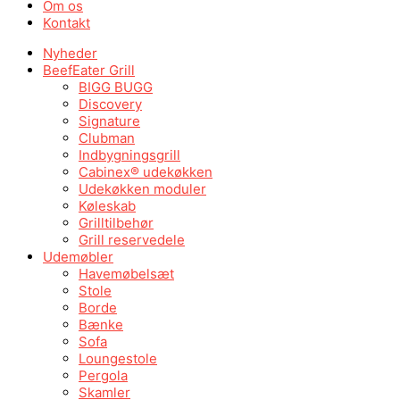
Om os
Kontakt
Nyheder
BeefEater Grill
BIGG BUGG
Discovery
Signature
Clubman
Indbygningsgrill
Cabinex® udekøkken
Udekøkken moduler
Køleskab
Grilltilbehør
Grill reservedele
Udemøbler
Havemøbelsæt
Stole
Borde
Bænke
Sofa
Loungestole
Pergola
Skamler