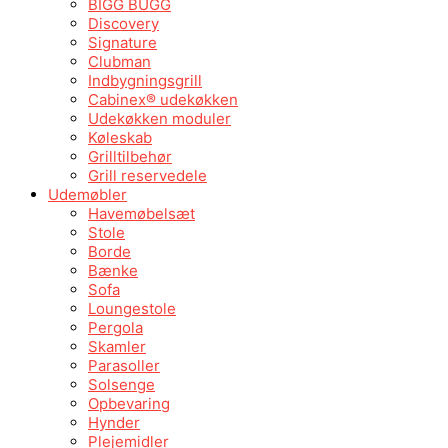
BIGG BUGG
Discovery
Signature
Clubman
Indbygningsgrill
Cabinex® udekøkken
Udekøkken moduler
Køleskab
Grilltilbehør
Grill reservedele
Udemøbler
Havemøbelsæt
Stole
Borde
Bænke
Sofa
Loungestole
Pergola
Skamler
Parasoller
Solsenge
Opbevaring
Hynder
Plejemidler