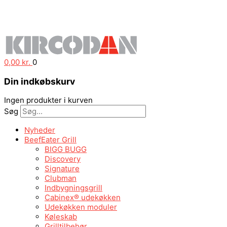
0,00
kr.
0
Din indkøbskurv
Ingen produkter i kurven
Søg
Nyheder
BeefEater Grill
BIGG BUGG
Discovery
Signature
Clubman
Indbygningsgrill
Cabinex® udekøkken
Udekøkken moduler
Køleskab
Grilltilbehør