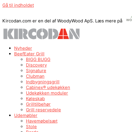
Gå til indholdet
Kircodan.com er en del af WoodyWood ApS. Læs mere på
Nyheder
BeefEater Grill
BIGG BUGG
Discovery
Signature
Clubman
Indbygningsgrill
Cabinex® udekøkken
Udekøkken moduler
Køleskab
Grilltilbehør
Grill reservedele
Udemøbler
Havemøbelsæt
Stole