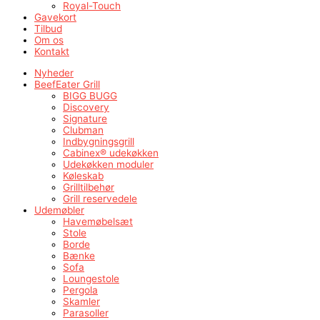
Royal-Touch
Gavekort
Tilbud
Om os
Kontakt
Nyheder
BeefEater Grill
BIGG BUGG
Discovery
Signature
Clubman
Indbygningsgrill
Cabinex® udekøkken
Udekøkken moduler
Køleskab
Grilltilbehør
Grill reservedele
Udemøbler
Havemøbelsæt
Stole
Borde
Bænke
Sofa
Loungestole
Pergola
Skamler
Parasoller