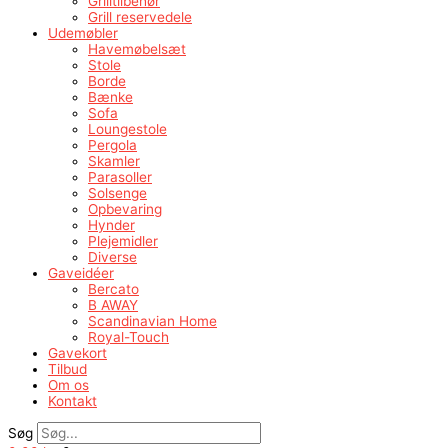
Grilltilbehør
Grill reservedele
Udemøbler
Havemøbelsæt
Stole
Borde
Bænke
Sofa
Loungestole
Pergola
Skamler
Parasoller
Solsenge
Opbevaring
Hynder
Plejemidler
Diverse
Gaveidéer
Bercato
B AWAY
Scandinavian Home
Royal-Touch
Gavekort
Tilbud
Om os
Kontakt
Søg