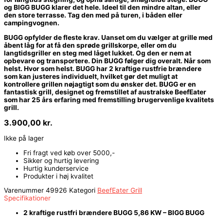
og BIGG BUGG klarer det hele. Ideel til den mindre altan, eller
den store terrasse. Tag den med på turen, i båden eller
campingvognen.
BUGG opfylder de fleste krav.
Uanset om du vælger at grille med
åbent låg for at få den sprøde grillskorpe, eller om du
langtidsgriller en steg med låget lukket. Og den er nem at
opbevare og transportere. Din BUGG følger dig overalt. Når som
helst. Hvor som helst. BUGG har 2 kraftige rustfrie brændere
som kan justeres individuelt, hvilket gør det muligt at
kontrollere grillen nøjagtigt som du ønsker det. BUGG er en
fantastisk grill, designet og fremstillet af australske BeefEater
som har 25 års erfaring med fremstilling brugervenlige kvalitets
grill.
3.900,00
kr.
Ikke på lager
Fri fragt ved køb over 5000,-
Sikker og hurtig levering
Hurtig kunderservice
Produkter i høj kvalitet
Varenummer
49926
Kategori
BeefEater Grill
Specifikationer
2 kraftige rustfri brændere BUGG 5,86 KW – BIGG BUGG