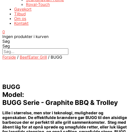
Royal-Touch
Gavekort
Tilbud
Om os
Kontakt
0
Ingen produkter i kurven
Søg
Søg
Forside
/
BeefEater Grill
/ BUGG
BUGG
Model:
BUGG Serie - Graphite BBQ & Trolley
Lille i størrelse, men stor i teknologi, muligheder og
egenskaber. De effektfulde brændere gør BUGG til den alsidige
barbecue der er perfekt til alle grill sammenkomster. Steg med
åbent låg for at opnå sprøde og smagfulde retter, eller luk låget
for langtids stegning, og opnå saftige, smagfulde stege. BUGG