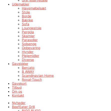
Grill reservedele
Udemøbler
Havemøbelsæt
Stole
Borde
Bænke
Sofa
Loungestole
Pergola
Skamler
Parasoller
Solsenge
Opbevaring
Hynder
Plejemidler
Diverse
Gaveidéer
Bercato
B AWAY
Scandinavian Home
Royal-Touch
Gavekort
Tilbud
Om os
Kontakt
Nyheder
BeefEater Grill
BIGG BUGG