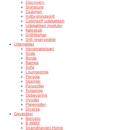
Discovery
Signature
Clubman
Indbygningsgrill
Cabinex® udekøkken
Udekøkken moduler
Køleskab
Grilltilbehør
Grill reservedele
Udemøbler
Havemøbelsæt
Stole
Borde
Bænke
Sofa
Loungestole
Pergola
Skamler
Parasoller
Solsenge
Opbevaring
Hynder
Plejemidler
Diverse
Gaveidéer
Bercato
B AWAY
Scandinavian Home