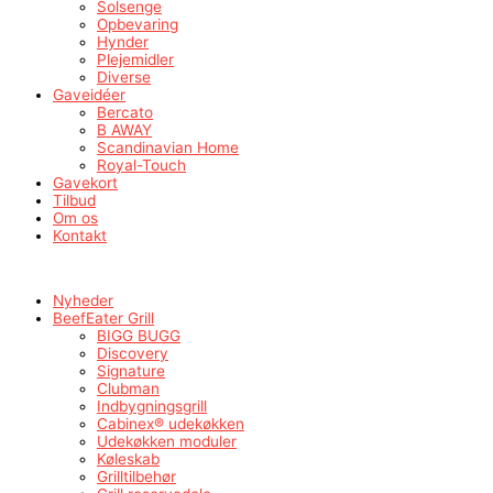
Solsenge
Opbevaring
Hynder
Plejemidler
Diverse
Gaveidéer
Bercato
B AWAY
Scandinavian Home
Royal-Touch
Gavekort
Tilbud
Om os
Kontakt
Nyheder
BeefEater Grill
BIGG BUGG
Discovery
Signature
Clubman
Indbygningsgrill
Cabinex® udekøkken
Udekøkken moduler
Køleskab
Grilltilbehør