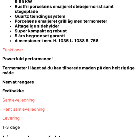
9,65 KW
Rustfri porcelæns emaljeret støbejernsrist samt
stegeplade
Quartz tændingssystem
Porcelæns emaljeret grilllåg med termometer
Aftagelige sidehylder
Super kompakt og robust
5 års begrænset garanti
dimensioner i mm. H: 1035 L: 1088 B: 756
Funktioner
Powerfuld performance!
Termometer i låget så du kan tilberede maden på den helt rigtige
måde
Nem at rengøre
Fedtbakke
Samlevejledning
Hent samlevejledning
Levering
1-3 dage