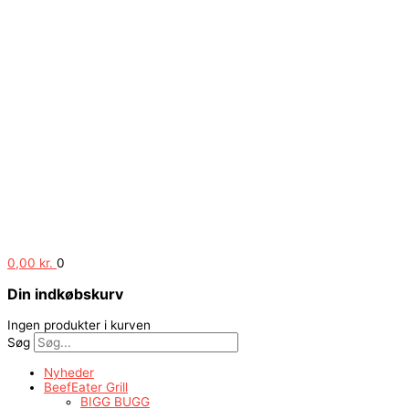
0,00
kr.
0
Din indkøbskurv
Ingen produkter i kurven
Søg
Nyheder
BeefEater Grill
BIGG BUGG