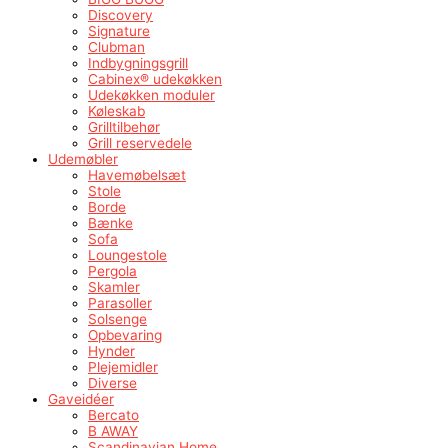
Discovery
Signature
Clubman
Indbygningsgrill
Cabinex® udekøkken
Udekøkken moduler
Køleskab
Grilltilbehør
Grill reservedele
Udemøbler
Havemøbelsæt
Stole
Borde
Bænke
Sofa
Loungestole
Pergola
Skamler
Parasoller
Solsenge
Opbevaring
Hynder
Plejemidler
Diverse
Gaveidéer
Bercato
B AWAY
Scandinavian Home