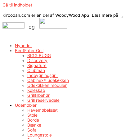
Gå til indholdet
Kircodan.com er en del af WoodyWood ApS. Læs mere på
,
og
Nyheder
BeefEater Grill
BIGG BUGG
Discovery
Signature
Clubman
Indbygningsgrill
Cabinex® udekøkken
Udekøkken moduler
Køleskab
Grilltilbehør
Grill reservedele
Udemøbler
Havemøbelsæt
Stole
Borde
Bænke
Sofa
Loungestole