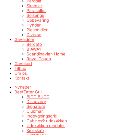
Pergola
Skamler
Parasoller
Solsenge
Opbevaring
Hynder
Plejemidler
Diverse
Gaveidéer
Bercato
B AWAY
Scandinavian Home
Royal-Touch
Gavekort
Tilbud
Om os
Kontakt
Nyheder
BeefEater Grill
BIGG BUGG
Discovery
Signature
Clubman
Indbygningsgrill
Cabinex® udekøkken
Udekøkken moduler
Køleskab