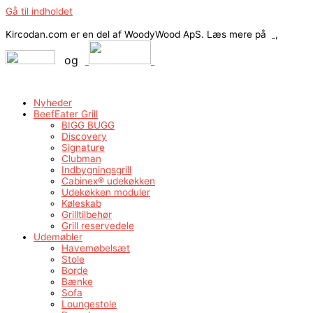
Gå til indholdet
Kircodan.com er en del af WoodyWood ApS. Læs mere på
,
og
Nyheder
BeefEater Grill
BIGG BUGG
Discovery
Signature
Clubman
Indbygningsgrill
Cabinex® udekøkken
Udekøkken moduler
Køleskab
Grilltilbehør
Grill reservedele
Udemøbler
Havemøbelsæt
Stole
Borde
Bænke
Sofa
Loungestole