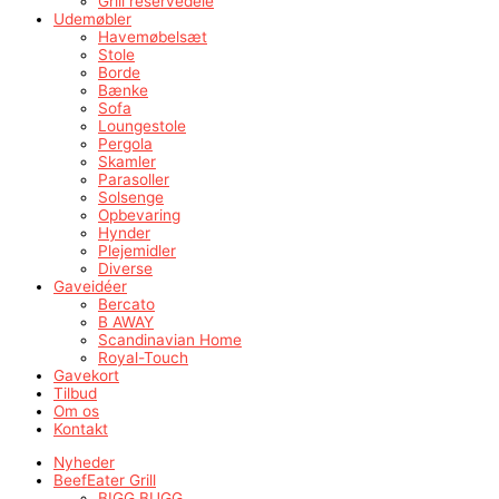
Grill reservedele
Udemøbler
Havemøbelsæt
Stole
Borde
Bænke
Sofa
Loungestole
Pergola
Skamler
Parasoller
Solsenge
Opbevaring
Hynder
Plejemidler
Diverse
Gaveidéer
Bercato
B AWAY
Scandinavian Home
Royal-Touch
Gavekort
Tilbud
Om os
Kontakt
Nyheder
BeefEater Grill
BIGG BUGG