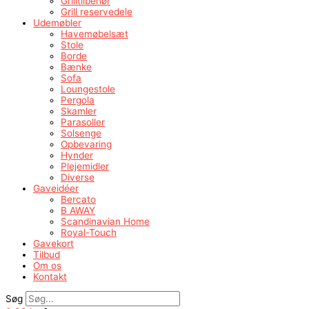
Grilltilbehør
Grill reservedele
Udemøbler
Havemøbelsæt
Stole
Borde
Bænke
Sofa
Loungestole
Pergola
Skamler
Parasoller
Solsenge
Opbevaring
Hynder
Plejemidler
Diverse
Gaveidéer
Bercato
B AWAY
Scandinavian Home
Royal-Touch
Gavekort
Tilbud
Om os
Kontakt
Søg