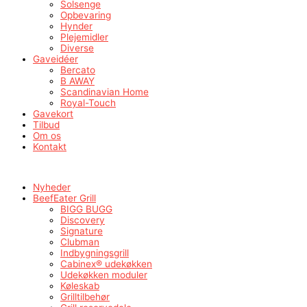
Solsenge
Opbevaring
Hynder
Plejemidler
Diverse
Gaveidéer
Bercato
B AWAY
Scandinavian Home
Royal-Touch
Gavekort
Tilbud
Om os
Kontakt
Nyheder
BeefEater Grill
BIGG BUGG
Discovery
Signature
Clubman
Indbygningsgrill
Cabinex® udekøkken
Udekøkken moduler
Køleskab
Grilltilbehør