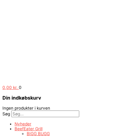
0,00
kr.
0
Din indkøbskurv
Ingen produkter i kurven
Søg
Nyheder
BeefEater Grill
BIGG BUGG