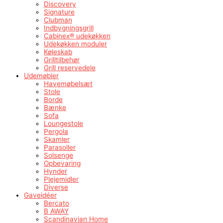
Discovery
Signature
Clubman
Indbygningsgrill
Cabinex® udekøkken
Udekøkken moduler
Køleskab
Grilltilbehør
Grill reservedele
Udemøbler
Havemøbelsæt
Stole
Borde
Bænke
Sofa
Loungestole
Pergola
Skamler
Parasoller
Solsenge
Opbevaring
Hynder
Plejemidler
Diverse
Gaveidéer
Bercato
B AWAY
Scandinavian Home