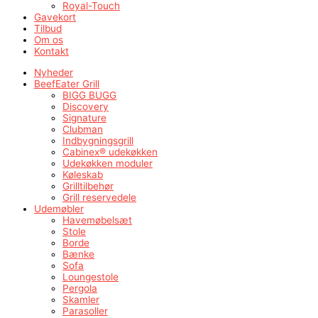
Royal-Touch
Gavekort
Tilbud
Om os
Kontakt
Nyheder
BeefEater Grill
BIGG BUGG
Discovery
Signature
Clubman
Indbygningsgrill
Cabinex® udekøkken
Udekøkken moduler
Køleskab
Grilltilbehør
Grill reservedele
Udemøbler
Havemøbelsæt
Stole
Borde
Bænke
Sofa
Loungestole
Pergola
Skamler
Parasoller