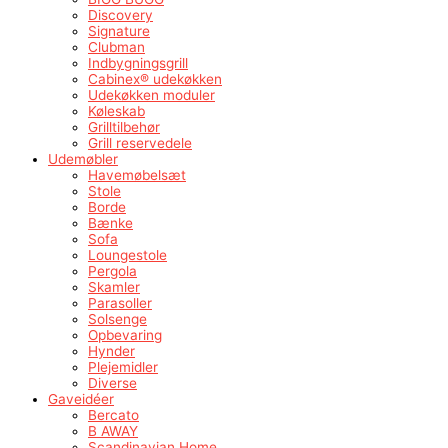
Discovery
Signature
Clubman
Indbygningsgrill
Cabinex® udekøkken
Udekøkken moduler
Køleskab
Grilltilbehør
Grill reservedele
Udemøbler
Havemøbelsæt
Stole
Borde
Bænke
Sofa
Loungestole
Pergola
Skamler
Parasoller
Solsenge
Opbevaring
Hynder
Plejemidler
Diverse
Gaveidéer
Bercato
B AWAY
Scandinavian Home