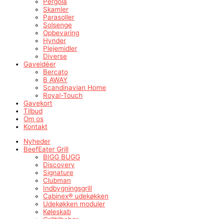
Pergola
Skamler
Parasoller
Solsenge
Opbevaring
Hynder
Plejemidler
Diverse
Gaveidéer
Bercato
B AWAY
Scandinavian Home
Royal-Touch
Gavekort
Tilbud
Om os
Kontakt
Nyheder
BeefEater Grill
BIGG BUGG
Discovery
Signature
Clubman
Indbygningsgrill
Cabinex® udekøkken
Udekøkken moduler
Køleskab